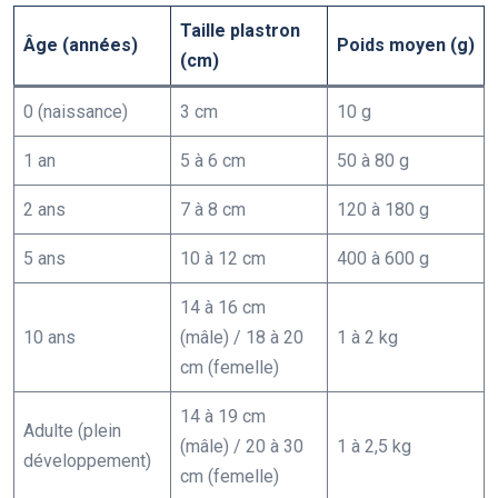
Taille plastron
Âge (années)
Poids moyen (g)
(cm)
0 (naissance)
3 cm
10 g
1 an
5 à 6 cm
50 à 80 g
2 ans
7 à 8 cm
120 à 180 g
5 ans
10 à 12 cm
400 à 600 g
14 à 16 cm
10 ans
(mâle) / 18 à 20
1 à 2 kg
cm (femelle)
14 à 19 cm
Adulte (plein
(mâle) / 20 à 30
1 à 2,5 kg
développement)
cm (femelle)